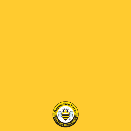
Sarang lebah
adalah produk semulajadi yang
dicipta oleh lebah madu untuk menyimpan madu,
debunga, dan menempatkan larva mereka. Ia
terdiri daripada satu siri sel heksagon yang dibina
daripada lilin lebah, biasanya diisi dengan madu
tulen.
Rasa sarang lebah manis, kaya dan unik,
menawarkan tekstur kenyal yang tinggi dengan
karbohidrat dan antioksidan. Ia dituai terus dari
sarang lebah dan dimasukkan ke dalam bekas
untuk dimakan. Seperti mana-mana hidangan
manis, adalah dinasihatkan untuk menikmati
sarang lebah secara sederhana untuk
menghargai sepenuhnya manfaat kesihatannya.
RM230.00
RM 69 OFF